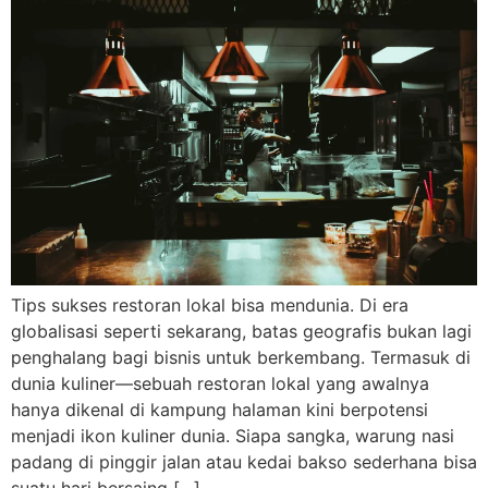
Tips sukses restoran lokal bisa mendunia. Di era
globalisasi seperti sekarang, batas geografis bukan lagi
penghalang bagi bisnis untuk berkembang. Termasuk di
dunia kuliner—sebuah restoran lokal yang awalnya
hanya dikenal di kampung halaman kini berpotensi
menjadi ikon kuliner dunia. Siapa sangka, warung nasi
padang di pinggir jalan atau kedai bakso sederhana bisa