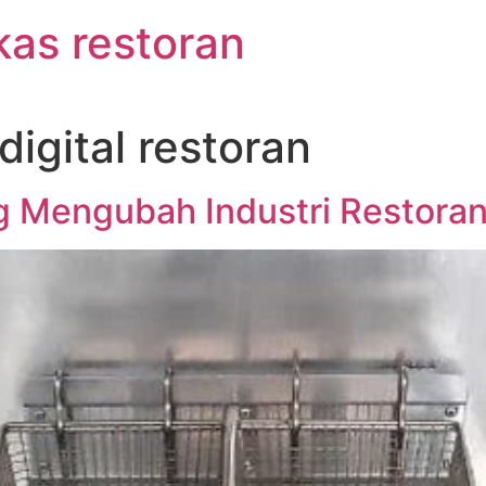
kas restoran
digital restoran
g Mengubah Industri Restora