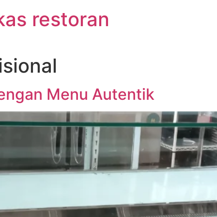
kas restoran
isional
dengan Menu Autentik