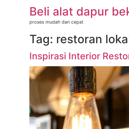
Beli alat dapur be
proses mudah dan cepat
Tag:
restoran lok
Inspirasi Interior Res