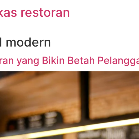
kas restoran
al modern
toran yang Bikin Betah Pelangg