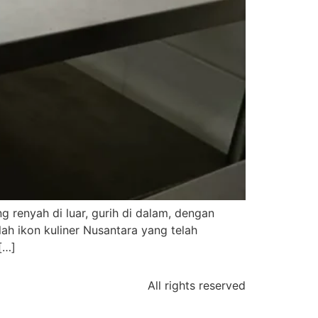
renyah di luar, gurih di dalam, dengan
h ikon kuliner Nusantara yang telah
[…]
All rights reserved