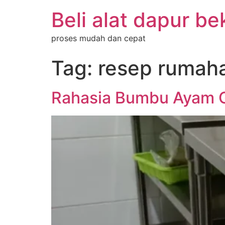
Beli alat dapur be
proses mudah dan cepat
Tag:
resep rumah
Rahasia Bumbu Ayam G