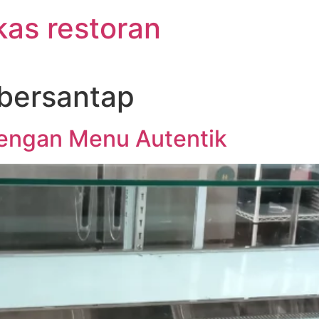
kas restoran
bersantap
dengan Menu Autentik