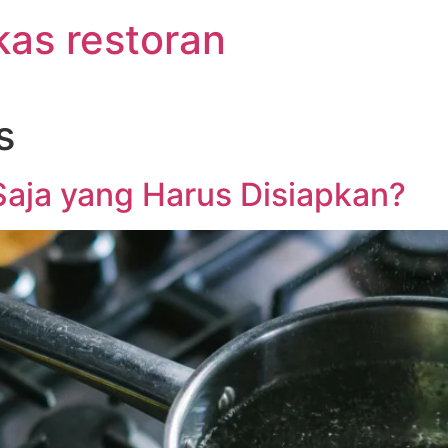
kas restoran
s
Saja yang Harus Disiapkan?