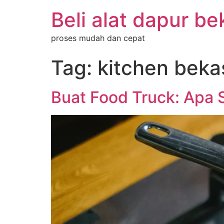
Beli alat dapur be
proses mudah dan cepat
Tag:
kitchen beka
Buat Food Truck: Apa 