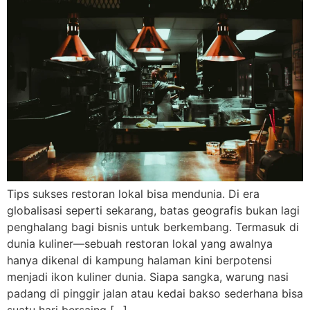
Tips sukses restoran lokal bisa mendunia. Di era
globalisasi seperti sekarang, batas geografis bukan lagi
penghalang bagi bisnis untuk berkembang. Termasuk di
dunia kuliner—sebuah restoran lokal yang awalnya
hanya dikenal di kampung halaman kini berpotensi
menjadi ikon kuliner dunia. Siapa sangka, warung nasi
padang di pinggir jalan atau kedai bakso sederhana bisa